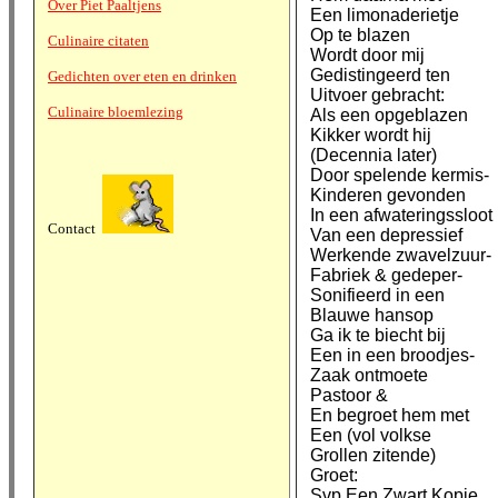
Over Piet Paaltjens
Een limonaderietje
Op te blazen
Culinaire citaten
Wordt door mij
Gedistingeerd ten
Gedichten over eten en drinken
Uitvoer gebracht:
Culinaire bloemlezing
Als een opgeblazen
Kikker wordt hij
(Decennia later)
Door spelende kermis-
Kinderen gevonden
In een afwateringssloot
Contact
Van een depressief
Werkende zwavelzuur-
Fabriek & gedeper-
Sonifieerd in een
Blauwe hansop
Ga ik te biecht bij
Een in een broodjes-
Zaak ontmoete
Pastoor &
En begroet hem met
Een (vol volkse
Grollen zitende)
Groet:
Svp Een Zwart Kopje