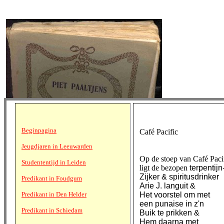
Beginpagina
Café Pacific
Jeugdjaren in Leeuwarden
Op de stoep van Café Paci
Studententijd in Leiden
ligt de bezopen
terpentijn
Zijker & spiritusdrinker
Predikant in Foudgum
Arie J. languit &
Predikant in Den Helder
Het voorstel om met
een punaise in z'n
Predikant in Schiedam
Buik te prikken &
Hem daarna met