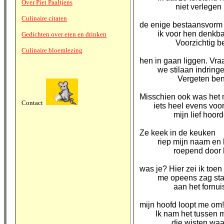
Over Piet Paaltjens
niet verlegen maa
Culinaire citaten
de enige bestaansvorm
ik voor hen denkbaa
Gedichten over eten en drinken
Voorzichtig ben ik
Culinaire bloemlezing
hen in gaan liggen. Vra
we stilaan indringe
Vergeten ben ik
Misschien ook was het
Contact
iets heel evens voor
mijn lief hoorden
Ze keek in de keuken
riep mijn naam en l
roepend door het 
was je? Hier zei ik toen
me opeens zag sta
aan het fornuis
mijn hoofd loopt me om!
Ik nam het tussen m
die wisten waar