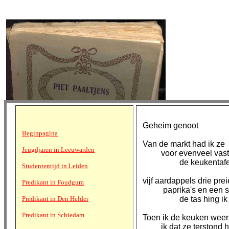
Geheim genoot
Beginpagina
Van de markt had ik ze
Jeugdjaren in Leeuwarden
voor evenveel vast
de keukentafel n
Studententijd in Leiden
vijf aardappels drie prei
Predikant in Foudgum
paprika's en een str
Predikant in Den Helder
de tas hing ik weg 
Predikant in Schiedam
Toen ik de keuken weer
ik dat ze terstond 