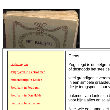
Grens
Beginpagina
Zogezegd is de eetgren
of desnoods het steeltje,
Jeugdjaren in Leeuwarden
veel grondiger te verorb
Studententijd in Leiden
in een simpele draaide
die je terugspoelt naar 
Predikant in Foudgum
Predikant in Den Helder
bakmeel van tantes en b
voor bijna alles en zo a
Predikant in Schiedam
Nee, wie een appel eet 