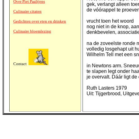
Over Piet Paaltjens
gek, verlangt alleen toer
de vóórappel te proeven
Culinaire citaten
vrucht toen het woord
Gedichten over eten en drinken
nog niet in de knop, aan
Culinaire bloemlezing
denkbevelen, associatie
na de zoveelste ronde n
volledig losgehapt uit 
Wilhelm Tell met een sn
Contact
in Newtons arm. Sneeu
te slapen legt onder h
je overvalt. Dáár ligt d
Ruth Lasters 1979
Uit: Tijgerbrood, Uitge