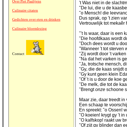
Over Piet Paaltjens
't Was niet in de slacht
"De lui, die u de kaasb
Culinaire citaten
"o Mensch! die leevranci
Dus sprak, op 't zien v
Gedichten over eten en drinken
Vertrouwlijk tot mekaêr 
Culinaire bloemlezing
"'t Is waar, daar is een k
"Die hoofdkaas wordt d
"Doch dees wordt u door
"Wanneer 't tot sterve
"Zij wordt door 't varken
Contact
"Na dat het varken is ge
"Ja, trotsche mensch, d
"Gy, die de kaas snijdt 
"Gy kunt geen klein Ed
"Of 't is u door de koe 
"De melk, die tot de kaa
"Brengt
onze
schoone se
Maar zie, daar treedt in 
Een schaap te voorschij
En spreekt: "o Ossen! w
"O koeien! krygt gy 't in
"O kalfskop! raakt uw br
"Of zijt gy blinder dan e