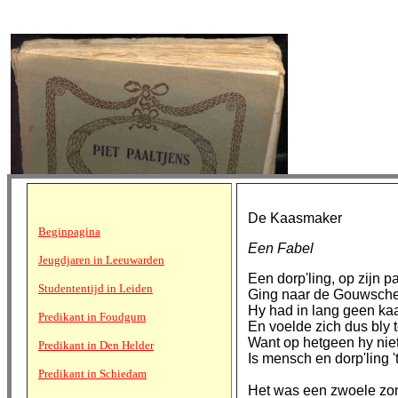
De Kaasmaker
Beginpagina
Een Fabel
Jeugdjaren in Leeuwarden
Een dorp'ling, op zijn p
Studententijd in Leiden
Ging naar de Gouwsche
Hy had in lang geen ka
Predikant in Foudgum
En voelde zich dus bly 
Want op hetgeen hy niet
Predikant in Den Helder
Is mensch en dorp'ling '
Predikant in Schiedam
Het was een zwoele z