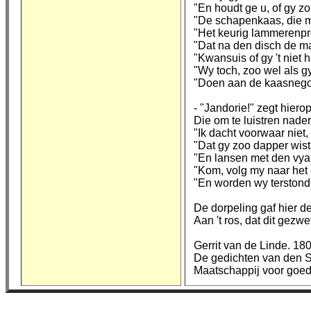
"En houdt ge u, of gy z
"De schapenkaas, die 
"Het keurig lammerenpr
"Dat na den disch de m
"Kwansuis of gy 't niet
"Wy toch, zoo wel als gy
"Doen aan de kaasnego
- "Jandorie!" zegt hiero
Die om te luistren nad
"Ik dacht voorwaar niet,
"Dat gy zoo dapper wist
"En lansen met den vya
"Kom, volg my naar het 
"En worden wy terstond
De dorpeling gaf hier d
Aan 't ros, dat dit gezwe
Gerrit van de Linde. 18
De gedichten van den 
Maatschappij voor goe