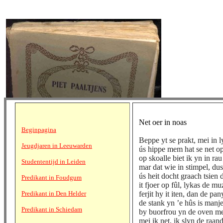
Net oer in noas
Beginpagina
Beppe yt se prakt, mei in ly
Jeugdjaren in Leeuwarden
ús hippe mem hat se net o
op skoalle biet ik yn in ra
Studententijd in Leiden
mar dat wie in stimpel, dus
ús heit docht graach tsien 
Predikant in Foudgum
it fjoer op fûl, lykas de m
Predikant in Den Helder
ferjit hy it iten, dan de pa
de stank yn ’e hûs is manj
Predikant in Schiedam
by buorfrou yn de oven mei
mei ik net, ik slyn de raand