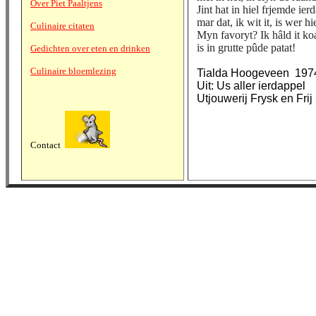
Over Piet Paaltjens
Jint hat in hiel frjemde ie
mar dat, ik wit it, is wer hi
Culinaire citaten
Myn favoryt? Ik hâld it koa
is in grutte pûde patat!
Gedichten over eten en drinken
Culinaire bloemlezing
Tialda Hoogeveen 197
Uit: Us aller ierdappel
Utjouwerij Frysk en Frij
Contact