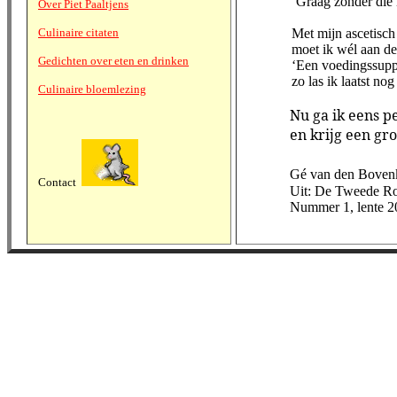
‘Graag zonder die
Over Piet Paaltjens
Culinaire citaten
Met mijn ascetisch
moet ik wél aan de
Gedichten over eten en drinken
‘Een voedingssupp
zo las ik laatst n
Culinaire bloemlezing
Nu ga ik eens p
en krijg een gro
Gé van den Bove
Contact
Uit: De Tweede R
Nummer 1, lente 2