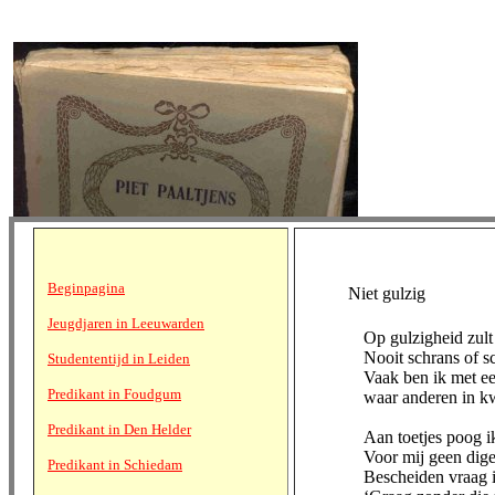
Beginpagina
Niet gulzig
Jeugdjaren in Leeuwarden
Op gulzigheid zult
Nooit schrans of sc
Studententijd in Leiden
Vaak ben ik met ee
Predikant in Foudgum
waar anderen in k
Predikant in Den Helder
Aan toetjes poog i
Voor mij geen dige
Predikant in Schiedam
Bescheiden vraag i