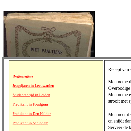
Recept van w
Beginpagina
Men neme de
Jeugdjaren in Leeuwarden
Overbodige 
Men neme een
Studententijd in Leiden
strooit met 
Predikant in Foudgum
Predikant in Den Helder
Men neemt w
en snijdt da
Predikant in Schiedam
Serveer de 