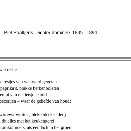
Piet Paaltjens Dichter-dominee 1835 - 1894
at restte
 restjes van wat werd gegeten
paprika’s, brakke berkenboleten
 ui van net ietsje te oud
specerijen – waar de geliefde van houdt
irrewarwortels, bleke bleekselderij
n dit alles met het keukengerei
kromkommers, als een lach in het groen