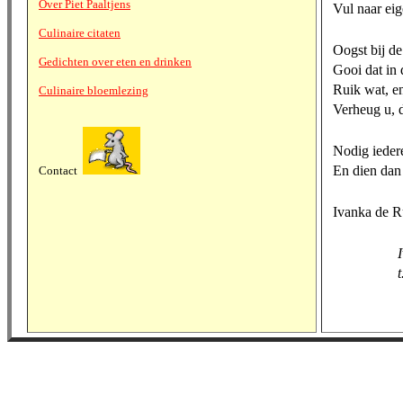
Over Piet Paaltjens
Vul naar eig
Culinaire citaten
Oogst bij d
Gedichten over eten en drinken
Gooi dat in 
Ruik wat, en
Culinaire bloemlezing
Verheug u, d
Nodig iedere
En dien dan 
Contact
Ivanka de R
Ivanka de