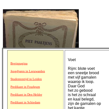
Voet
Beginpagina
Rijm: blote voet
Jeugdjaren in Leeuwarden
een sneetje brood
met vijf garnalen
Studententijd in Leiden
waarop ik loop.
Daar God
Predikant in Foudgum
het zo gebood
Predikant in Den Helder
is het zo schraal
en kaal belegd,
Predikant in Schiedam
zijn de garnalen op
het kantje