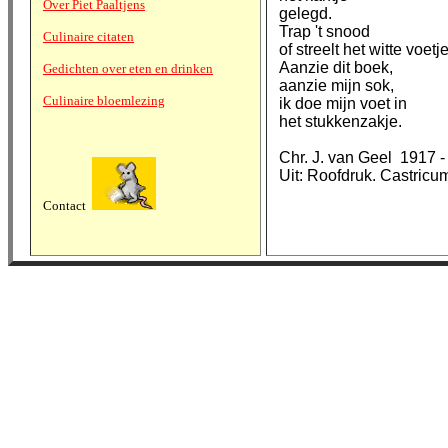
Over Piet Paaltjens
gelegd.
Trap 't snood
Culinaire citaten
of streelt het witte voetj
Aanzie dit boek,
Gedichten over eten en drinken
aanzie mijn sok,
Culinaire bloemlezing
ik doe mijn voet in
het stukkenzakje.
Chr. J. van Geel 1917 
Uit: Roofdruk. Castric
Contact