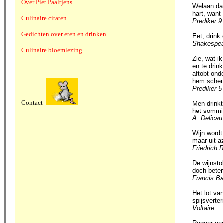
Over Piet Paaltjens
Welaan dan, 
hart, want al
Culinaire citaten
Prediker 9
Gedichten over eten en drinken
Eet, drink en
Shakespea
Culinaire bloemlezing
Zie, wat ik a
en te drinke
aftobt onder
hem schenkt,
Prediker 5
Contact
Men drinkt h
het sommige
A. Delicau
Wijn wordt g
maar uit azi
Friedrich 
De wijnstok 
doch betere 
Francis B
Het lot van 
spijsverterin
Voltaire.
Regeer een g