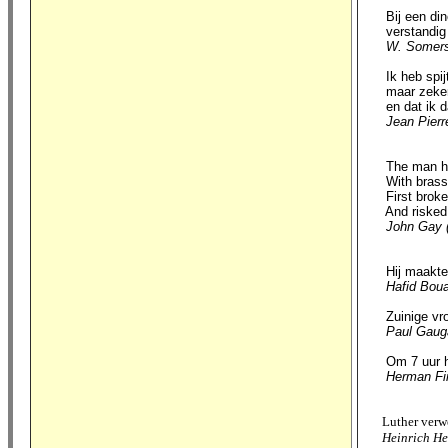
Bij een diner
verstandig 
W. Somer
Ik heb spijt 
maar zeker n
en dat ik d
Jean Pierr
The man h
With brass
First brok
And risked
John Gay 
Hij maakte oo
Hafid Bou
Zuinige vrou
Paul Gaug
Om 7 uur h
Herman Fin
Luther verwekt
Heinrich He