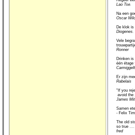
Lao Tse.
Na een goed 
Oscar Wil
De klok is e
Diogenes.
Vele begrafe
trouwpartije
Ronner
Drinken is v
één étage te
Carmiggelt
Er zijn meer
Rabelais
"If you rejec
avoid the pe
James Mit
Samen eten i
- Felix Ti
The old stor
so true .... s
fred