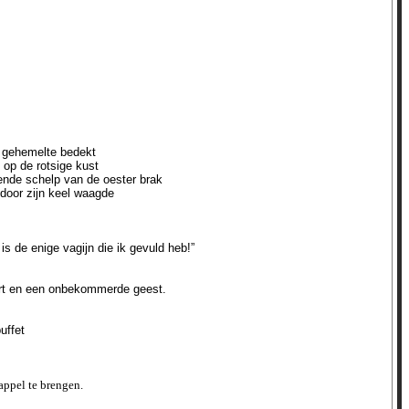
emelte bedekt
de rotsige kust
schelp van de oester brak
r zijn keel waagde
s de enige vagijn die ik gevuld heb!”
art en een onbekommerde geest.
uffet
appel te brengen.