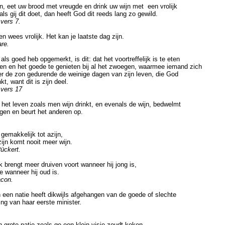
eet uw brood met vreugde en drink uw wijn met een vrolijk
s gij dit doet, dan heeft God dit reeds lang zo gewild.
 vers 7.
 wees vrolijk. Het kan je laatste dag zijn.
re.
ls goed heb opgemerkt, is dit: dat het voortreffelijk is te eten
n en het goede te genieten bij al het zwoegen, waarmee iemand zich
 de zon gedurende de weinige dagen van zijn leven, die God
 want dit is zijn deel.
 vers 17
et leven zoals men wijn drinkt, en evenals de wijn, bedwelmt
n en beurt het anderen op.
.
emakkelijk tot azijn,
jn komt nooit meer wijn.
Rückert.
brengt meer druiven voort wanneer hij jong is,
wanneer hij oud is.
acon.
een natie heeft dikwijls afgehangen van de goede of slechte
g van haar eerste minister.
rote natie zoals ge een klein visje zoudt koken.