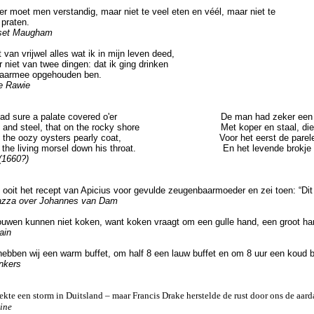
 moet men verstandig, maar niet te veel eten en véél, maar niet te
praten.
set Maugham
van vrijwel alles wat ik in mijn leven deed,
iet van twee dingen: dat ik ging drinken
aarmee opgehouden ben.
e Rawie
ad sure a palate covered o'er De man had zeker een geh
 and steel, that on the rocky shore Met koper en staal, die op 
e the oozy oysters pearly coat, Voor het eerst de parelende 
 the living morsel down his throat. En het levende brokje doo
(1660?)
it het recept van Apicius voor gevulde zeugenbaarmoeder en zei toen: “Dit i
azza over Johannes van Dam
wen kunnen niet koken, want koken vraagt om een gulle hand, een groot h
ain
ebben wij een warm buffet, om half 8 een lauw buffet en om 8 uur een koud b
kers
e een storm in Duitsland – maar Francis Drake herstelde de rust door ons de aard
ine