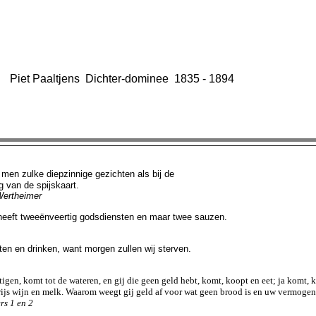
Piet Paaltjens Dichter-dominee 1835 - 1894
 men zulke diepzinnige gezichten als bij de
van de spijskaart.
ertheimer
ft tweeënveertig godsdiensten en maar twee sauzen.
n en drinken, want morgen zullen wij sterven.
stigen, komt tot de wateren, en gij die geen geld hebt, komt, koopt en eet; ja komt,
js wijn en melk. Waarom weegt gij geld af
voor wat geen brood is en uw vermogen 
s 1 en 2