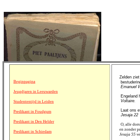
Zelden ziet
Beginpagina
bestudering 
Emanuel W
Jeugdjaren in Leeuwarden
Engeland hee
Voltaire.
Studententijd in Leiden
Laat ons ete
Predikant in Foudgum
Jesaja 22
Predikant in Den Helder
O, alle dor
en zonder pri
Predikant in Schiedam
Jesaja 55 ver