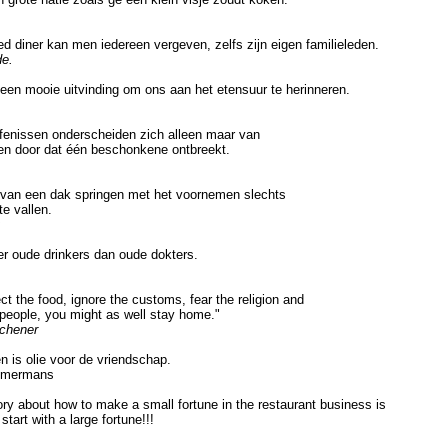
diner kan men iedereen vergeven, zelfs zijn eigen familieleden.
de.
en mooie uitvinding om ons aan het etensuur te herinneren.
nissen onderscheiden zich alleen maar van
n door dat één beschonkene ontbreekt.
an een dak springen met het voornemen slechts
 vallen.
 oude drinkers dan oude dokters.
t the food, ignore the customs, fear the religion and
ople, you might as well stay home."
chener
s olie voor de vriendschap.
mmermans
y about how to make a small fortune in the restaurant business is
tart with a large fortune!!!