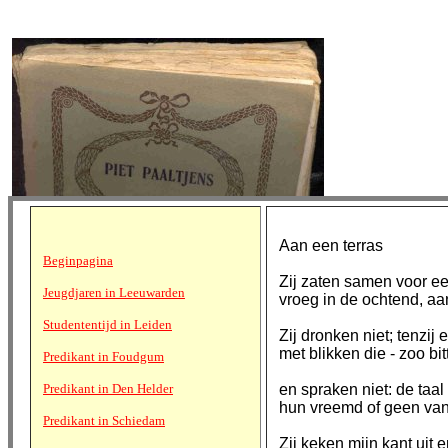
Aan een terras
Beginpagina
Zij zaten samen voor e
Jeugdjaren in Leeuwarden
vroeg in de ochtend, aan
Studententijd in Leiden
Zij dronken niet; tenzij
met blikken die - zoo bit
Predikant in Foudgum
Predikant in Den Helder
en spraken niet: de taal
hun vreemd of geen van
Predikant in Schiedam
Zij keken mijn kant uit 