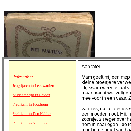
Aan tafel
Beginpagina
Mam geeft mij een mep
kleine broertje te ver we
Jeugdjaren in Leeuwarden
Hij kwam weer te laat vo
maar bracht wel zelfgep
Studententijd in Leiden
mee voor in een vaas. Z
Predikant in Foudgum
van zes, dat al precies
Predikant in Den Helder
een moeder moet. Hij, h
zoontje, zit tegenover ha
Predikant in Schiedam
hem in haar ogen - de l
moet in de buurt van ha