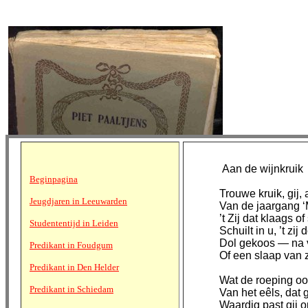
Aan de wijnkruik
Beginpagina
Trouwe kruik, gij,
Jeugdjaren in Leeuwarden
Van de jaargang ‘
’t Zij dat klaags o
Studententijd in Leiden
Schuilt in u, ’t zij
Dol gekoos — na 
Predikant in Foudgum
Of een slaap van zor
Predikant in Den Helder
Wat de roeping ooi
Predikant in Schiedam
Van het eêls, dat g
Waardig past gij op 