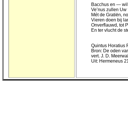
Bacchus en — wil ’
Ve’nus zullen Uw f
Mét de Gratiën, no
Vieren doen bij l
Onverflauwd, tot 
En ter vlucht de st
Quintus Horatius 
Bron: De oden van
vert. J. D. Meerwa
Uit: Hermeneus 21