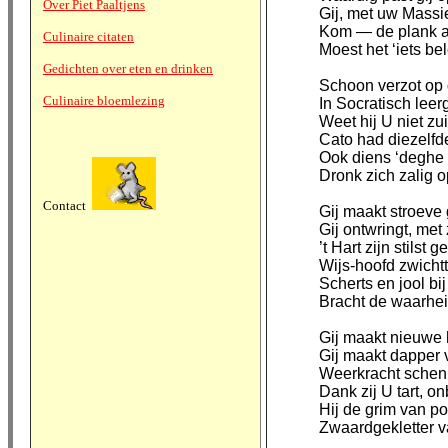
Over Piet Paaltjens
Gij, met uw Massie
Kom — de plank af
Culinaire citaten
Moest het ‘iets bel
Gedichten over eten en drinken
Schoon verzot op 
Culinaire bloemlezing
In Socratisch leer
Weet hij U niet zu
Cato had diezelfde
Ook diens ‘deghe 
Dronk zich zalig op
Contact
Gij maakt stroeve 
Gij ontwringt, me
’t Hart zijn stils
Wijs-hoofd zwichtt
Scherts en jool bi
Bracht de waarhei
Gij maakt nieuwe
Gij maakt dapper
Weerkracht schenk
Dank zij U tart, o
Hij de grim van po
Zwaardgekletter va