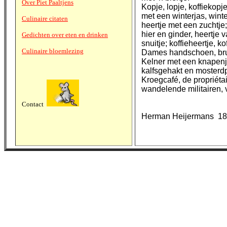
Over Piet Paaltjens
Kopje, lopje, koffiekopje
met een winterjas, winte
Culinaire citaten
heertje met een zuchtje;
hier en ginder, heertje 
Gedichten over eten en drinken
snuitje; koffieheertje, ko
Culinaire bloemlezing
Dames handschoen, brui
Kelner met een knapenja
kalfsgehakt en mosterdp
Kroegcafé, de propriéta
wandelende militairen, v
Contact
Herman Heijermans 18