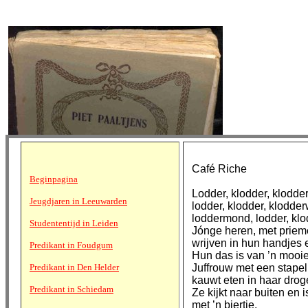
Café Riche
Beginpagina
Lodder, klodder, klodde
Jeugdjaren in Leeuwarden
lodder, klodder, klodde
loddermond, lodder, klo
Studententijd in Leiden
Jónge heren, met priem
wrijven in hun handjes 
Predikant in Foudgum
Hun das is van ’n mooie
Predikant in Den Helder
Juffrouw met een stape
kauwt eten in haar dro
Predikant in Schiedam
Ze kijkt naar buiten en 
met ’n biertje.