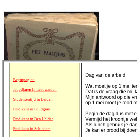
Dag van de arbeid
Beginpagina
Wat moet je op 1 mei te
Jeugdjaren in Leeuwarden
Dat is de vraag die mij 
Mijn antwoord op die vr
Studententijd in Leiden
op 1 mei moet je rood 
Predikant in Foudgum
Begin de dag dus met e
Predikant in Den Helder
Vermijd het kroontje wel 
Als lunch gebruik je dan
Predikant in Schiedam
Je kan er brood bij doen,