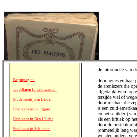
de introductie van d
Beginpagina
door agnes en haar 
de arenlezers die op
Jeugdjaren in Leeuwarden
afgedankt werd op 
terzijde viel of wegr
Studententijd in Leiden
door michael die zeg
is een zuid-amerika
Predikant in Foudgum
en het schilderij van
Predikant in Den Helder
als een kritiek op he
door de postcolumb
Predikant in Schiedam
(onmetelijk lang wa
we aten anders, ver