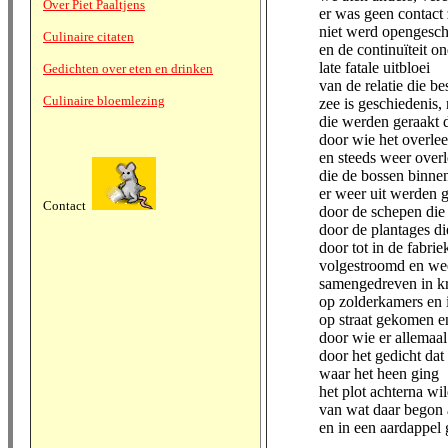
Over Piet Paaltjens
er was geen contact
niet werd opengesc
Culinaire citaten
en de continuïteit o
late fatale uitbloei
Gedichten over eten en drinken
van de relatie die be
Culinaire bloemlezing
zee is geschiedenis,
die werden geraakt d
door wie het overle
en steeds weer over
die de bossen binne
er weer uit werden
Contact
door de schepen die
door de plantages d
door tot in de fabri
volgestroomd en we
samengedreven in kr
op zolderkamers en 
op straat gekomen e
door wie er allemaal
door het gedicht dat
waar het heen ging
het plot achterna w
van wat daar begon 
en in een aardappel 