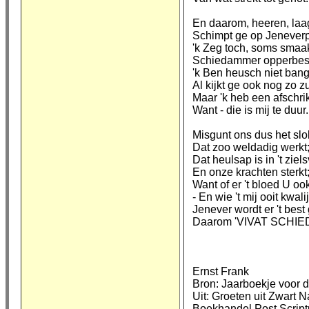
En daarom, heeren, laa
Schimpt ge op Jeneverp
'k Zeg toch, soms smaak
Schiedammer opperbes
'k Ben heusch niet bang
Al kijkt ge ook nog zo zu
Maar 'k heb een afschri
Want - die is mij te duur.
Misgunt ons dus het slok
Dat zoo weldadig werkt
Dat heulsap is in 't ziels
En onze krachten sterkt
Want of er 't bloed U oo
- En wie 't mij ooit kwali
Jenever wordt er 't best
Daarom 'VIVAT SCHIE
Ernst Frank
Bron: Jaarboekje voor 
Uit: Groeten uit Zwart 
Boekhandel Post Scri