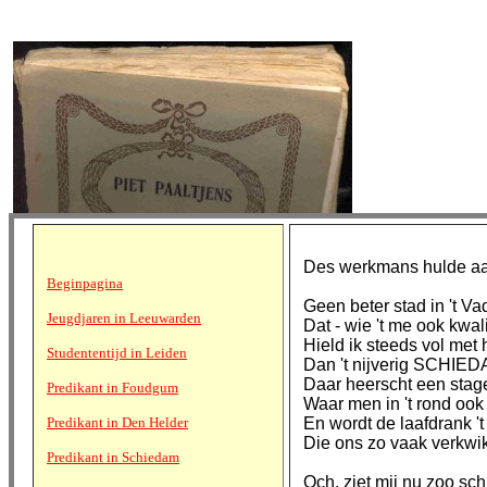
Des werkmans hulde a
Beginpagina
Geen beter stad in 't Va
Jeugdjaren in Leeuwarden
Dat - wie 't me ook kwal
Hield ik steeds vol met
Studententijd in Leiden
Dan 't nijverig SCHIED
Daar heerscht een sta
Predikant in Foudgum
Waar men in 't rond ook 
Predikant in Den Helder
En wordt de laafdrank 't
Die ons zo vaak verkwik
Predikant in Schiedam
Och, ziet mij nu zoo sch