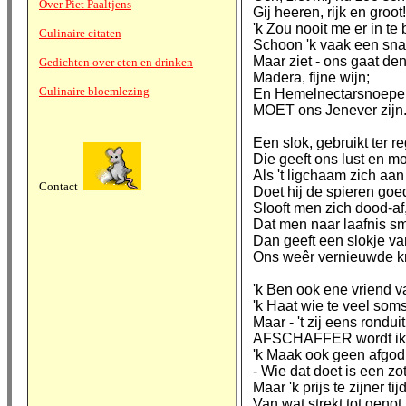
Over Piet Paaltjens
Gij heeren, rijk en groot!
'k Zou nooit me er in te
Culinaire citaten
Schoon 'k vaak een sna
Maar ziet - ons gaat de
Gedichten over eten en drinken
Madera, fijne wijn;
Culinaire bloemlezing
En Hemelnectarsnoeper
MOET ons Jenever zijn
Een slok, gebruikt ter reg
Die geeft ons lust en m
Als 't ligchaam zich aan 
Contact
Doet hij de spieren goe
Slooft men zich dood-af
Dat men naar laafnis s
Dan geeft een slokje
Ons weêr vernieuwde kr
'k Ben ook ene vriend v
'k Haat wie te veel soms
Maar - 't zij eens rondui
AFSCHAFFER wordt ik 
'k Maak ook geen afgod 
- Wie dat doet is een zot
Maar 'k prijs te zijner tij
Van wat strekt tot genot.