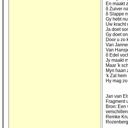
En maakt z
ô Zuiver n
ô Slappe m
Gy hebt nu 
Uw kracht 
Ja doet s
Gy doet on
Door u zo 
Van Janne
Van Hansje,
ô Edel voc
Jy maakt m
Maar 'k sc
Myn haan z
'k Zal hem 
Hy mag zo 
Jan van El
Fragment ui
Bron: Een v
verschillen
Remke Kru
Rozenberg