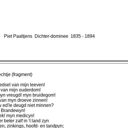
Piet Paaltjens Dichter-dominee 1835 - 1894
chtje (fragment)
edsel van mijn leeven!
 van mijn ouderdom!
myn vreugd! myn bruidegom!
 van myn droeve zinnen!
 ed'le deugd niet minnen?
e Brandewyn!
ek! myn medicyn!
r beter zalf in 't land zyn
n, zinkings, hoofd- en tandpyn;