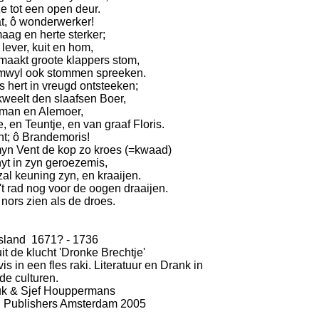
e tot een open deur.
at, ô wonderwerker!
aag en herte sterker;
lever, kuit en hom,
maakt groote klappers stom,
omwyl ook stommen spreeken.
s hert in vreugd ontsteeken;
kweelt den slaafsen Boer,
man en Alemoer,
 en Teuntje, en van graaf Floris.
ht; ô Brandemoris!
yn Vent de kop zo kroes (=kwaad)
hyt in zyn geroezemis,
al keuning zyn, en kraaijen.
't rad nog voor de oogen draaijen.
nors zien als de droes.
sland 1671? - 1736
t de klucht 'Dronke Brechtje'
is in een fles raki. Literatuur en Drank in
de culturen.
k & Sjef Houppermans
 Publishers Amsterdam 2005