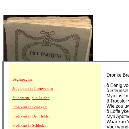
Dronke Bre
Beginpagina
ô Eenig vo
Jeugdjaren in Leeuwarden
ô Steunsel
Myn lust! 
Studententijd in Leiden
ô Trooster
Wie zou uw
Predikant in Foudgum
ô Loffelyk
Predikant in Den Helder
Myn Apote
Waar kan 'e
Predikant in Schiedam
Voor wonde