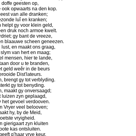
 doffe geesten op,
e ook opwaarts na den kop.
geest van alle dranken;
ezonde luî en kranken;
helpt gy voor klein geld,
een druk noch armoe kwelt.
driet; gy bant de vreeze,
en blaauwe scheen geneezen.
 lust, en maakt ons graag,
e slym van hert en maag;
el mensen, hier te lande,
taan door u te branden,
et geld weêr in de beurs
rooide Dist'lateurs.
 brengt gy tot verblyding.
terkt gy tot benyding.
, maakt gy onversaagd;
t luizen zyn geplaagd,
y het gevoel verdooven.
n Vryer veel belooven;
aakt hy, by de Meid,
zoetste vryigheid.
 gierigaart zyn kluiten
oote kas ontsluiten.
eeft g'haar vrye keur,