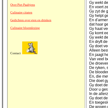
Gy wekt de
Over Piet Paaltjens
En voert z
Gy zyt de 
Culinaire citaten
Gy helpt g
En d'armen 
Gedichten over eten en drinken
dat haar g
Culinaire bloemlezing
Gy haat ver
Gy komt e
Gy wekt de
En dryft d
Gy doet ve
Alleen bes
Contact
En jaagt h
Van veel be
De droeven,
De ryken, s
De blooden
En, die me
Die doet g
Gy doet de
Door u ger
In de aller
Gy doet den
En toegesl
De wyven g