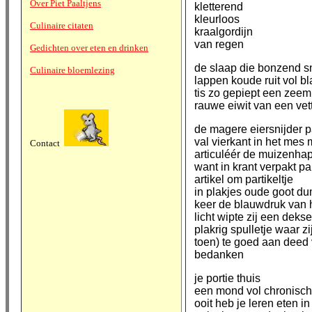
Over Piet Paaltjens
kletterend
kleurloos
Culinaire citaten
kraalgordijn
van regen
Gedichten over eten en drinken
de slaap die bonzend s
Culinaire bloemlezing
lappen koude ruit vol b
tis zo gepiept een zeem
rauwe eiwit van een vett
de magere eiersnijder pa
val vierkant in het mes
Contact
articuléér de muizenha
want in krant verpakt pa
artikel om partikeltje
in plakjes oude goot d
keer de blauwdruk van h
licht wipte zij een deks
plakrig spulletje waar z
toen) te goed aan deed 
bedanken
je portie thuis
een mond vol chronisch
ooit heb je leren eten in