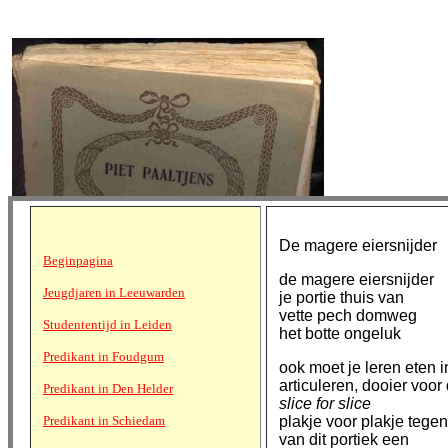
De magere eiersnijder
Beginpagina
de magere eiersnijder
Jeugdjaren in Leeuwarden
je portie thuis van
vette pech domweg
Studententijd in Leiden
het botte ongeluk
Predikant in Foudgum
ook moet je leren eten i
articuleren, dooier voor
Predikant in Den Helder
slice for slice
Predikant in Schiedam
plakje voor plakje tegen 
van dit portiek een