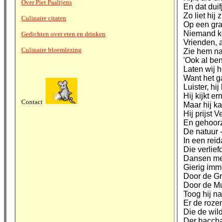
Over Piet Paaltjens
En dat duif
Zo liet hij
Culinaire citaten
Op een graf
Niemand ko
Gedichten over eten en drinken
Vrienden, a
Culinaire bloemlezing
Zie hem na
'Ook al be
Laten wij h
Want het g
Luister, hij
Hij kijkt er
Contact
Maar hij k
Hij prijst 
En gehoorz
De natuur - 
In een reid
Die verlief
Dansen mei
Gierig immer
Door de Gr
Door de M
Toog hij naa
Er de roze
Die de wil
Der baccha