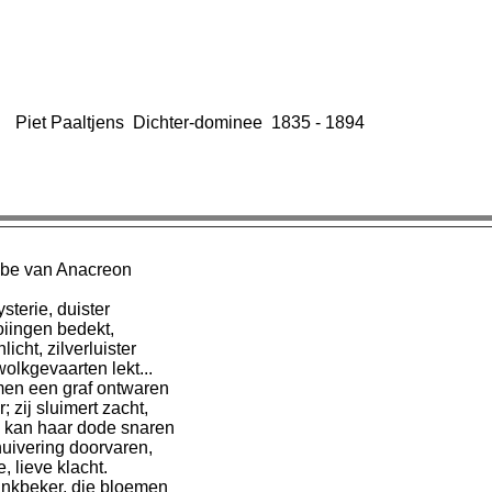
Piet Paaltjens Dichter-dominee 1835 - 1894
mbe van Anacreon
ysterie, duister
oiingen bedekt,
icht, zilverluister
olkgevaarten lekt...
en een graf ontwaren
; zij sluimert zacht,
 kan haar dode snaren
huivering doorvaren,
e, lieve klacht.
rinkbeker, die bloemen