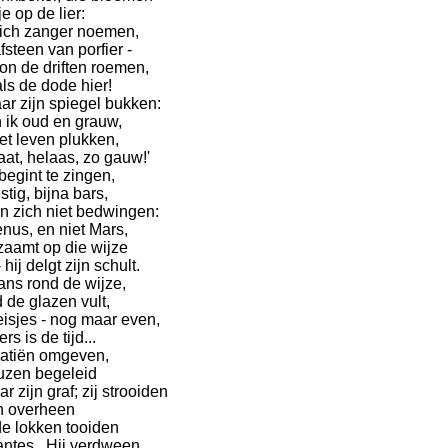
je op de lier:
 zich zanger noemen,
steen van porfier -
n de driften roemen,
ls de dode hier!
ar zijn spiegel bukken:
n ik oud en grauw,
et leven plukken,
aat, helaas, zo gauw!'
 begint te zingen,
nstig, bijna bars,
an zich niet bedwingen:
Venus, en niet Mars,
aamt op die wijze
hij delgt zijn schult.
ans rond de wijze,
d de glazen vult,
sjes - nog maar even,
s is de tijd...
atiën omgeven,
uzen begeleid
r zijn graf; zij strooiden
n overheen
de lokken tooiden
ntes...Hij verdween