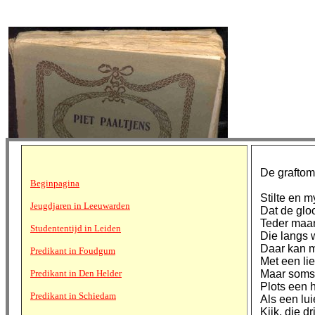
De grafto
Beginpagina
Stilte en m
Jeugdjaren in Leeuwarden
Dat de glo
Teder maanl
Studententijd in Leiden
Die langs w
Daar kan m
Predikant in Foudgum
Met een lier
Predikant in Den Helder
Maar soms
Plots een 
Predikant in Schiedam
Als een lui
Kijk, die d