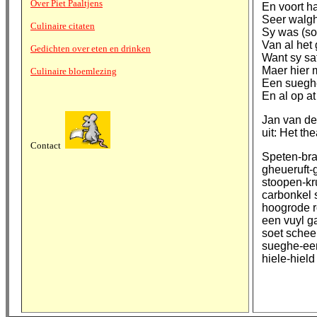
Over Piet Paaltjens
En voort h
Seer walgh
Culinaire citaten
Sy was (so
Van al het
Gedichten over eten en drinken
Want sy sa
Maer hier m
Culinaire bloemlezing
Een sueghe
En al op at
Jan van de
uit: Het th
Contact
Speten-bra
gheueruft-
stoopen-kr
carbonkel 
hoogrode r
een vuyl g
soet schee
sueghe-ee
hiele-hield