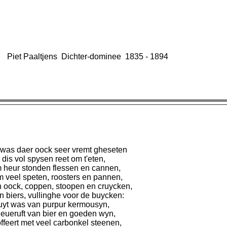
Piet Paaltjens Dichter-dominee 1835 - 1894
 was daer oock seer vremt gheseten
dis vol spysen reet om t'eten,
 heur stonden flessen en cannen,
 veel speten, roosters en pannen,
 oock, coppen, stoopen en cruycken,
n biers, vullinghe voor de buycken:
yt was van purpur kermousyn,
ueruft van bier en goeden wyn,
ffeert met veel carbonkel steenen,