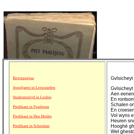
Beginpagina
Gvlsicheyt
Jeugdjaren in Leeuwarden
Gvlsicheyt
Aen eenen 
Studententijd in Leiden
En rontsom
Schalen om
Predikant in Foudgum
En croesen
Vol wyns e
Predikant in Den Helder
Heuren snu
Predikant in Schiedam
Hooghé ghe
Wel ghesto