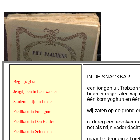
IN DE SNACKBAR
Beginpagina
een jongen uit Trabzon v
Jeugdjaren in Leeuwarden
broer, vroeger aten wij 
één kom yoghurt en éé
Studententijd in Leiden
wij zaten op de grond o
Predikant in Foudgum
Predikant in Den Helder
ik droeg een revolver in
net als mijn vader dacht
Predikant in Schiedam
maar heldendom zit niet