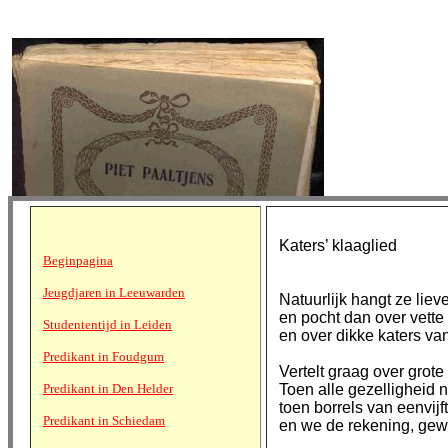
Katers’ klaaglied
Beginpagina
Jeugdjaren in Leeuwarden
Natuurlijk hangt ze liev
en pocht dan over vette
Studententijd in Leiden
en over dikke katers va
Predikant in Foudgum
Vertelt graag over grot
Predikant in Den Helder
Toen alle gezelligheid 
toen borrels van eenvijft
Predikant in Schiedam
en we de rekening, gew