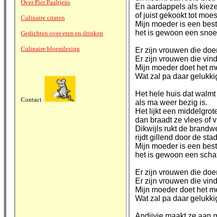
Over Piet Paaltjens
En aardappels als kiez
of juist gekookt tot moes
Culinaire citaten
Mijn moeder is een bes
het is gewoon een snoe
Gedichten over eten en drinken
Culinaire bloemlezing
Er zijn vrouwen die doe
Er zijn vrouwen die vinde
Mijn moeder doet het me
Wat zal pa daar gelukki
Het hele huis dat walmt
Contact
als ma weer bezig is.
Het lijkt een middelgrot
dan braadt ze vlees of v
Dikwijls rukt de brandwe
rijdt gillend door de stad
Mijn moeder is een bes
het is gewoon een schat
Er zijn vrouwen die doe
Er zijn vrouwen die vinde
Mijn moeder doet het me
Wat zal pa daar gelukki
Andijvie maakt ze aan 