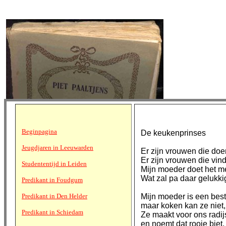
Beginpagina
De keukenprinses
Jeugdjaren in Leeuwarden
Er zijn vrouwen die doe
Er zijn vrouwen die vinde
Studententijd in Leiden
Mijn moeder doet het me
Wat zal pa daar gelukki
Predikant in Foudgum
Predikant in Den Helder
Mijn moeder is een bes
maar koken kan ze niet,
Predikant in Schiedam
Ze maakt voor ons radij
en noemt dat rooie biet.