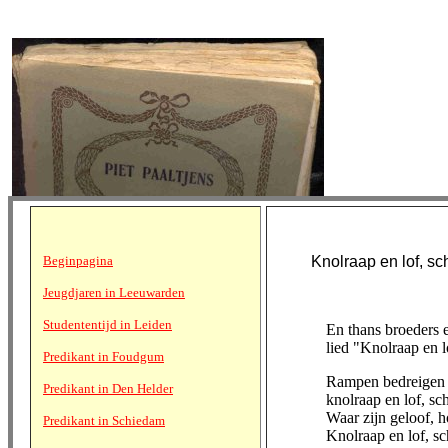
Beginpagina
Knolraap en lof, sch
Jeugdjaren in Leeuwarden
Studententijd in Leiden
En thans broeders e
lied "Knolraap en l
Predikant in Foudgum
Rampen bedreigen 
Predikant in Den Helder
knolraap en lof, sc
Waar zijn geloof, 
Predikant in Schiedam
Knolraap en lof, sc