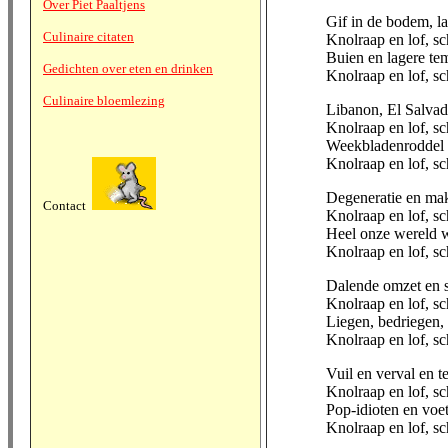
Over Piet Paaltjens
Gif in de bodem, l
Culinaire citaten
Knolraap en lof, sc
Buien en lagere te
Gedichten over eten en drinken
Knolraap en lof, sc
Culinaire bloemlezing
Libanon, El Salva
Knolraap en lof, sc
Weekbladenroddel 
Knolraap en lof, sc
Degeneratie en mak
Contact
Knolraap en lof, sc
Heel onze wereld 
Knolraap en lof, s
Dalende omzet en s
Knolraap en lof, sc
Liegen, bedriegen,
Knolraap en lof, sc
Vuil en verval en te
Knolraap en lof, sc
Pop-idioten en voe
Knolraap en lof, sc