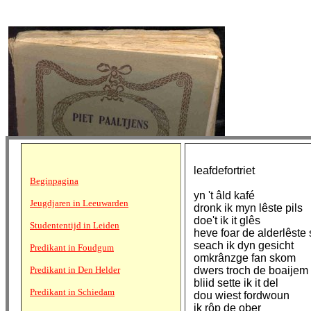
leafdefortriet
Beginpagina
yn 't âld kafé
Jeugdjaren in Leeuwarden
dronk ik myn lêste pils
doe't ik it glês
Studententijd in Leiden
heve foar de alderlêste
seach ik dyn gesicht
Predikant in Foudgum
omkrânzge fan skom
Predikant in Den Helder
dwers troch de boaijem
bliid sette ik it del
Predikant in Schiedam
dou wiest fordwoun
ik rôp de ober