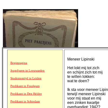
Meneer Lipinski
Beginpagina
Het lokt mij tot zich
Jeugdjaren in Leeuwarden
en schijnt zich tot mij
te willen lokken:
Studententijd in Leiden
wat te doen?
Predikant in Foudgum
Ik sta voor meneer Lipin
Predikant in Den Helder
terwijl meneer Lipinski
voor mij staat en mij
Predikant in Schiedam
een zinken kwartje
overhandigt: 1942?