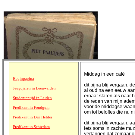
Middag in een café
Beginpagina
dit bijna blij vergaan, d
Jeugdjaren in Leeuwarden
al oud na een eeuw aan
ernaar staren als naar h
Studententijd in Leiden
de reden van mijn ade
voor de middagse waa
Predikant in Foudgum
om tot beloftes die nu n
Predikant in Den Helder
dit bijna blij vergaan, 
Predikant in Schiedam
iets soms in zachte muz
verlangen dat zomaar o