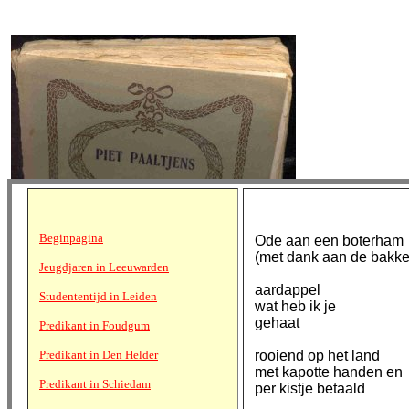
Beginpagina
Ode aan een boterham
(met dank aan de bakke
Jeugdjaren in Leeuwarden
aardappel
Studententijd in Leiden
wat heb ik je
gehaat
Predikant in Foudgum
Predikant in Den Helder
rooiend op het land
met kapotte handen en
Predikant in Schiedam
per kistje betaald