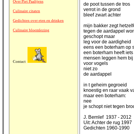
Over Piet Paaltjens
de poot tussen de tros
verrot in de grond
Culinaire citaten
bleef zwart achter
Gedichten over eten en drinken
mijn bakker zegt hetzel
Culinaire bloemlezing
tegen de aardappel wor
geschopt maar
leg voor de aardigheid
eens een boterham op s
een boterham heeft iets
mensen leggen hem bij
Contact
voor vogels
niet zo
de aardappel
in t geheim gegroeid
knoestig en raar vaak 
maar een boterham:
nee
je schopt niet tegen bro
J. Bernlef 1937 - 2012
Uit: Achter de rug 1997
Gedichten 1960-1990