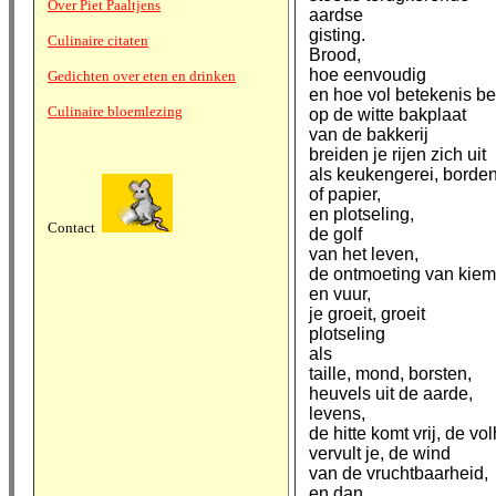
Over Piet Paaltjens
aardse
gisting.
Culinaire citaten
Brood,
hoe eenvoudig
Gedichten over eten en drinken
en hoe vol betekenis be
Culinaire bloemlezing
op de witte bakplaat
van de bakkerij
breiden je rijen zich uit
als keukengerei, borde
of papier,
en plotseling,
Contact
de golf
van het leven,
de ontmoeting van kiem
en vuur,
je groeit, groeit
plotseling
als
taille, mond, borsten,
heuvels uit de aarde,
levens,
de hitte komt vrij, de vo
vervult je, de wind
van de vruchtbaarheid,
en dan