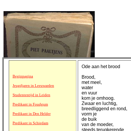
Ode aan het brood
Beginpagina
Brood,
met meel,
Jeugdjaren in Leeuwarden
water
en vuur
Studententijd in Leiden
kom je omhoog.
Zwaar en luchtig,
Predikant in Foudgum
breedliggend en rond,
Predikant in Den Helder
vorm je
de buik
Predikant in Schiedam
van de moeder,
steeds terugkerende