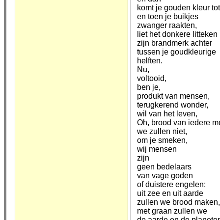
komt je gouden kleur tot 
en toen je buikjes
zwanger raakten,
liet het donkere litteken
zijn brandmerk achter
tussen je goudkleurige
helften.
Nu,
voltooid,
ben je,
produkt van mensen,
terugkerend wonder,
wil van het leven,
Oh, brood van iedere m
we zullen niet,
om je smeken,
wij mensen
zijn
geen bedelaars
van vage goden
of duistere engelen:
uit zee en uit aarde
zullen we brood maken,
met graan zullen we
de aarde en de planete