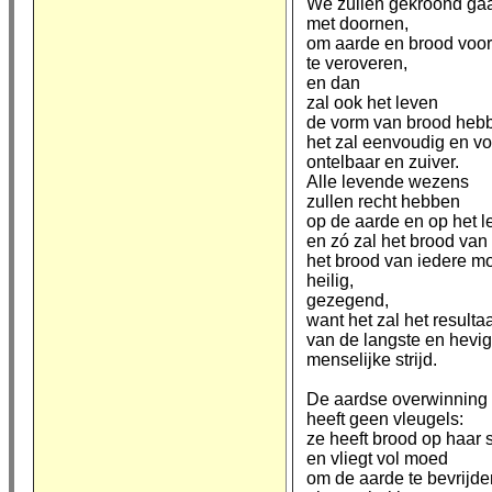
We zullen gekroond ga
met doornen,
om aarde en brood voor
te veroveren,
en dan
zal ook het leven
de vorm van brood heb
het zal eenvoudig en vol
ontelbaar en zuiver.
Alle levende wezens
zullen recht hebben
op de aarde en op het l
en zó zal het brood van
het brood van iedere m
heilig,
gezegend,
want het zal het resultaa
van de langste en hevig
menselijke strijd.
De aardse overwinning
heeft geen vleugels:
ze heeft brood op haar 
en vliegt vol moed
om de aarde te bevrijde