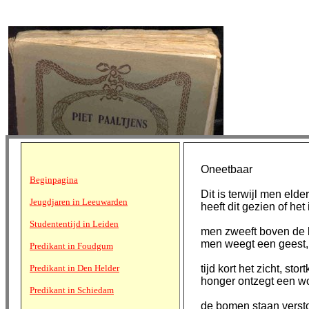
Oneetbaar
Beginpagina
Dit is terwijl men elde
Jeugdjaren in Leeuwarden
heeft dit gezien of het 
Studententijd in Leiden
men zweeft boven de
men weegt een geest, 
Predikant in Foudgum
Predikant in Den Helder
tijd kort het zicht, st
honger ontzegt een wo
Predikant in Schiedam
de bomen staan versto