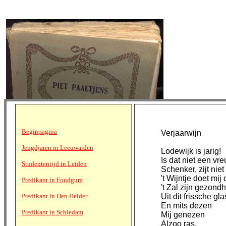
Beginpagina
Verjaarwijn
Jeugdjaren in Leeuwarden
Lodewijk is jarig!
Is dat niet een vr
Studententijd in Leiden
Schenker, zijt niet
't Wijntje doet mij
Predikant in Foudgum
't Zal zijn gezon
Predikant in Den Helder
Uit dit frissche gla
En mits dezen
Predikant in Schiedam
Mij genezen
Alzoo ras.