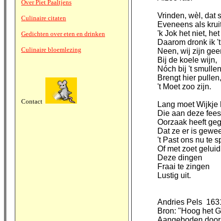
Over Piet Paaltjens
Vrinden, wèl, dat
Culinaire citaten
Eveneens als kruit
'k Jok het niet, he
Gedichten over eten en drinken
Daarom dronk ik 't 
Culinaire bloemlezing
Neen, wij zijn gee
Bij de koele wijn,
Nóch bij 't smullen
Brengt hier pullen
't Moet zoo zijn.
Contact
Lang moet Wijkje 
Die aan deze fees
Oorzaak heeft ge
Dat ze er is gewee
't Past ons nu te s
Of met zoet geluid
Deze dingen
Fraai te zingen
Lustig uit.
Andries Pels 163
Bron: "Hoog het G
Aangeboden door