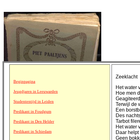
Zeeklacht
Beginpagina
Het water v
Jeugdjaren in Leeuwarden
Hoe men de
Geagiteerd
Studententijd in Leiden
Terwijl de
Een borstb
Predikant in Foudgum
Des nachts
Tarbot file
Predikant in Den Helder
Het water v
Predikant in Schiedam
Daar helpt
Geen bokke