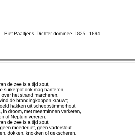
Piet Paaltjens Dichter-dominee 1835 - 1894
an de zee is altijd zout,
 suikerpot ook mag hanteren,
 over het strand marcheren,
 wind de brandingkoppen krauwt;
eeld hakken uit scheepstimmerhout,
, in droom, met meerminnen verkeren,
ren of Neptuin vereren:
an de zee is altijd zout.
 geen moederlief, geen vaderstout,
n, dokken, knokken of gekscheren,