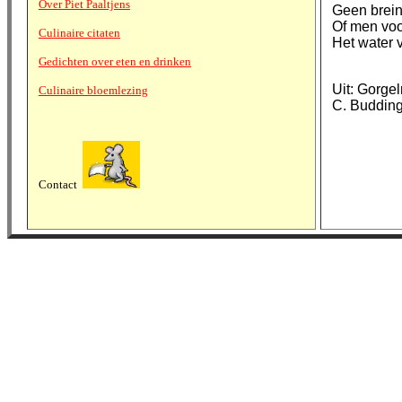
Over Piet Paaltjens
Geen brein
Of men voo
Culinaire citaten
Het water va
Gedichten over eten en drinken
Uit: Gorge
Culinaire bloemlezing
C. Budding
Contact